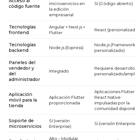
Acceso al
microservicios en
Sí (Código abierto)
código fuente
la edición
empresarial
Tecnologías
Angular + Next.js +
React (personalizado)
frontend
Flutter
Tecnologías
Node.js (Framework
Node.js (Express)
backend
personalizado)
Paneles del
vendedor y
Requiere desarrollo
Integrado
del
personalizado/amplia
administrador
Aplicaciones Flutter y
Aplicación
Aplicación Flutter
React Native
móvil para la
proporcionada
impulsadas por la
tienda
comunidad disponible
Soporte de
Sí (versión
Sí (versión Enterprise)
microservicios
Enterprise)
Alto – Modular,