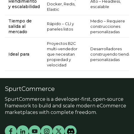
Rendimiento
Alto – Headless,
Docker, Redis,
y escalabilidad
escalable
Elastic
Tiempo de
Medio – Requiere
Rápido – CLI y
salida al
construcciones
paneles listos
mercado
personalizadas
Proyectos B2C
multi-vendedor
Desarrolladores
Ideal para
que necesitan
construyendo tiendas
propiedad y
personalizadas
velocidad
SpurtCommerce
SpurtCommerce is a developer-first, open-source
framework to build and scale modern eCommerce
marketplaces with complete freedom.