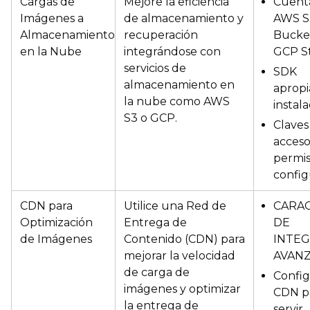
Cargas de
Mejore la eficiencia
Cuent
Imágenes a
de almacenamiento y
AWS S
Almacenamiento
recuperación
Bucke
en la Nube
integrándose con
GCP S
servicios de
SDK
almacenamiento en
aprop
la nube como AWS
instal
S3 o GCP.
Claves
acceso
permi
config
CDN para
Utilice una Red de
CARAC
Optimización
Entrega de
DE
de Imágenes
Contenido (CDN) para
INTE
mejorar la velocidad
AVAN
de carga de
Config
imágenes y optimizar
CDN p
la entrega de
servir