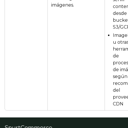
imágenes.
conte
desde
bucke
S3/GC
Image
u otra
herram
de
proce
de im
según 
recom
del
prove
CDN
SpurtCommerce