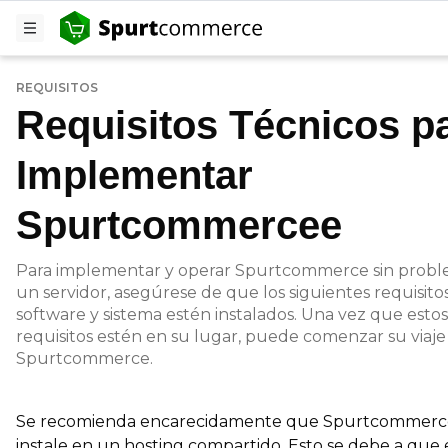
REQUISITOS
Requisitos Técnicos p
Implementar
Spurtcommercee
Para implementar y operar Spurtcommerce sin probl
un servidor, asegúrese de que los siguientes requisito
software y sistema estén instalados. Una vez que estos
requisitos estén en su lugar, puede comenzar su viaje
Spurtcommerce.
Se recomienda encarecidamente que Spurtcommerce
instale en un hosting compartido. Esto se debe a que 