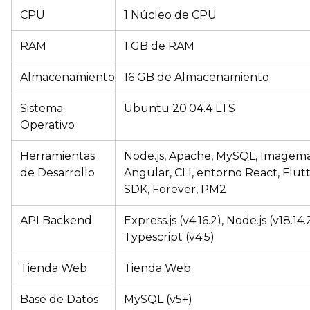
CPU
1 Núcleo de CPU
RAM
1 GB de RAM
Almacenamiento
16 GB de Almacenamiento
Sistema
Ubuntu 20.04.4 LTS
Operativo
Herramientas
Node.js, Apache, MySQL, Imagema
de Desarrollo
Angular, CLI, entorno React, Flut
SDK, Forever, PM2
API Backend
Express.js (v4.16.2), Node.js (v18.14.2
Typescript (v4.5)
Tienda Web
Tienda Web
Base de Datos
MySQL (v5+)