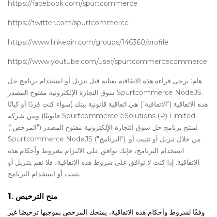
https://facebook.com/spurtcommerce
https://twitter.com/spurtcommerce
https://www.linkedin.com/groups/146360/profile
https://www.youtube.com/user/spurtcommercecommerce
هام: يرجى قراءة هذه الاتفاقية بعناية قبل تنزيل أو استخدام برنامج حل
سوق التجارة الإلكترونية مفتوح المصدر Spurtcommerce NodeJS.
هذه الاتفاقية ("الاتفاقية") هي اتفاقية قانونية بينك (سواء كنت فردًا أو كيانًا
قانونيًا) وبين شركة Spurtcommerce eSolutions (P) Limited
("المرخص") لمنتج برنامج حل سوق التجارة الإلكترونية مفتوح المصدر
Spurtcommerce NodeJS ("البرنامج"). من خلال تنزيل أو تثبيت أو
استخدام البرنامج، فإنك توافق على الالتزام بشروط وأحكام هذه
الاتفاقية. إذا كنت لا توافق على شروط هذه الاتفاقية، فلا تقم بتنزيل أو
تثبيت أو استخدام البرنامج.
1. منح الترخيص
وفقًا لشروط وأحكام هذه الاتفاقية، يمنحك المرخص بموجبها ترخيصًا غير