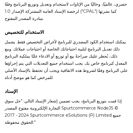
حصري، عالميًا، وخاليًا من الإتاوات لاستخدام وتعديل وتوزيع البرنامج وفقًا
لرخصة الإسناد العامة المشتركة الإصدار 1.0 ("CPAL") كما نشرتها
مبادرة المصدر المفتوح.
الاستخدام للتخصيص
يمكنك استخدام الكود المصدري للبرنامج لأغراض التخصيص فقط. يشمل
ذلك تعديل البرنامج لتلبية احتياجاتك الخاصة أو احتياجات عملائك. ومع
ذلك، يُحظر عليك صراحةً بيع أو توزيع أو الادعاء علنًا بملكية البرنامج
المعدل كبرنامج خاص بك. يجب استخدام جميع التعديلات التي يتم إجراؤها
على البرنامج وفقًا لشروط هذه الاتفاقية ويجب أن تحتفظ بالإسناد الأصلي
للمرخص كما هو موضح أدناه.
الإسناد
إذا قمت بتوزيع البرنامج، يجب تضمين إشعار الإسناد التالي: "حل سوق
التجارة الإلكترونية مفتوح المصدر Spurtcommerce NodeJS ©
2017 - 2024 Spurtcommerce eSolutions (P) Limited جميع
الحقوق محفوظة."